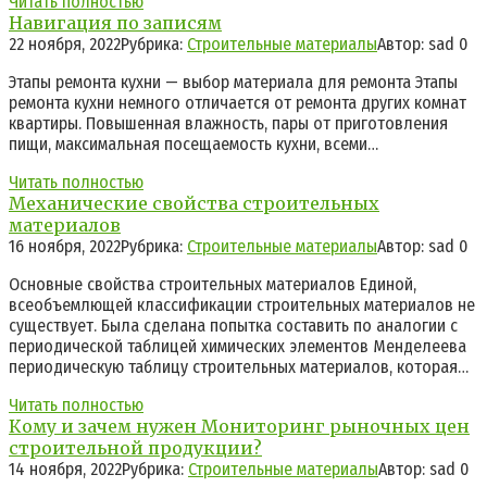
Читать полностью
Навигация по записям
22 ноября, 2022
Рубрика:
Строительные материалы
Автор:
sad
0
Этапы ремонта кухни — выбор материала для ремонта Этапы
ремонта кухни немного отличается от ремонта других комнат
квартиры. Повышенная влажность, пары от приготовления
пищи, максимальная посещаемость кухни, всеми…
Читать полностью
Механические свойства строительных
материалов
16 ноября, 2022
Рубрика:
Строительные материалы
Автор:
sad
0
Основные свойства строительных материалов Единой,
всеобъемлющей классификации строительных материалов не
существует. Была сделана попытка составить по аналогии с
периодической таблицей химических элементов Менделеева
периодическую таблицу строительных материалов, которая…
Читать полностью
Кому и зачем нужен Мониторинг рыночных цен
строительной продукции?
14 ноября, 2022
Рубрика:
Строительные материалы
Автор:
sad
0