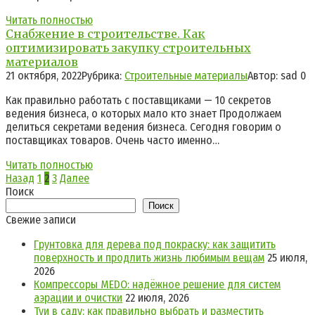
Читать полностью
Снабжение в строительстве. Как
оптимизировать закупку строительных
материалов
21 октября, 2022
Рубрика:
Строительные материалы
Автор:
sad
0
Как правильно работать с поставщиками — 10 секретов
ведения бизнеса, о которых мало кто знает Продолжаем
делиться секретами ведения бизнеса. Сегодня говорим о
поставщиках товаров. Очень часто именно…
Читать полностью
Пагинация
Назад
1
2
3
Далее
записей
Поиск
Поиск
Свежие записи
Грунтовка для дерева под покраску: как защитить
поверхность и продлить жизнь любимым вещам
25 июля,
2026
Компрессоры MEDO: надёжное решение для систем
аэрации и очистки
22 июля, 2026
Туи в саду: как правильно выбрать и разместить