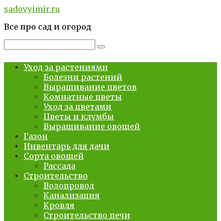
Перейти
sadovyimir.ru
к
Все про сад и огород
контенту
Поиск:
Уход за растениями
Болезни растений
Выращивание цветов
Комнатные цветы
Уход за цветами
Цветы и клумбы
Выращивание овощей
Газон
Инвентарь для дачи
Сорта овощей
Рассада
Строительство
Водопровод
Канализация
Кровля
Строительство печи