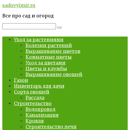
Перейти
sadovyimir.ru
к
Все про сад и огород
контенту
Поиск:
Уход за растениями
Болезни растений
Выращивание цветов
Комнатные цветы
Уход за цветами
Цветы и клумбы
Выращивание овощей
Газон
Инвентарь для дачи
Сорта овощей
Рассада
Строительство
Водопровод
Канализация
Кровля
Строительство печи