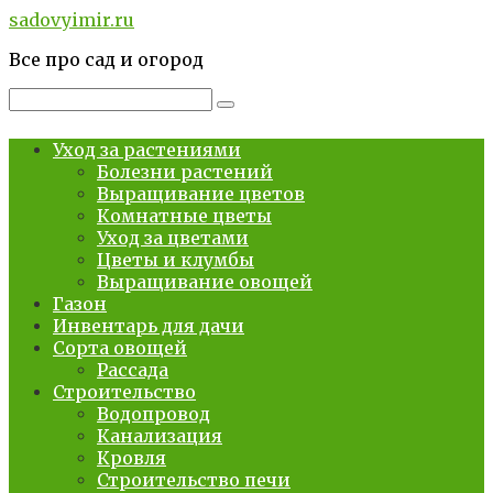
Перейти
sadovyimir.ru
к
Все про сад и огород
контенту
Поиск:
Уход за растениями
Болезни растений
Выращивание цветов
Комнатные цветы
Уход за цветами
Цветы и клумбы
Выращивание овощей
Газон
Инвентарь для дачи
Сорта овощей
Рассада
Строительство
Водопровод
Канализация
Кровля
Строительство печи