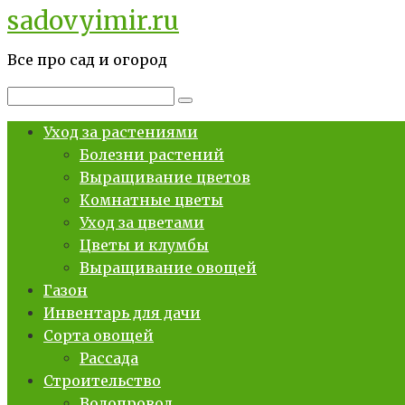
sadovyimir.ru
Перейти
к
Все про сад и огород
контенту
Поиск:
Уход за растениями
Болезни растений
Выращивание цветов
Комнатные цветы
Уход за цветами
Цветы и клумбы
Выращивание овощей
Газон
Инвентарь для дачи
Сорта овощей
Рассада
Строительство
Водопровод