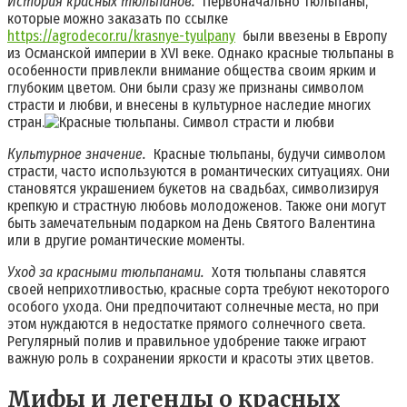
История красных тюльпанов.
Первоначально тюльпаны,
которые можно заказать по ссылке
https://agrodecor.ru/krasnye-tyulpany
были ввезены в Европу
из Османской империи в XVI веке. Однако красные тюльпаны в
особенности привлекли внимание общества своим ярким и
глубоким цветом. Они были сразу же признаны символом
страсти и любви, и внесены в культурное наследие многих
стран.
Культурное значение.
Красные тюльпаны, будучи символом
страсти, часто используются в романтических ситуациях. Они
становятся украшением букетов на свадьбах, символизируя
крепкую и страстную любовь молодоженов. Также они могут
быть замечательным подарком на День Святого Валентина
или в другие романтические моменты.
Уход за красными тюльпанами.
Хотя тюльпаны славятся
своей неприхотливостью, красные сорта требуют некоторого
особого ухода. Они предпочитают солнечные места, но при
этом нуждаются в недостатке прямого солнечного света.
Регулярный полив и правильное удобрение также играют
важную роль в сохранении яркости и красоты этих цветов.
Мифы и легенды о красных