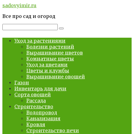
Перейти
sadovyimir.ru
к
Все про сад и огород
контенту
Поиск:
Уход за растениями
Болезни растений
Выращивание цветов
Комнатные цветы
Уход за цветами
Цветы и клумбы
Выращивание овощей
Газон
Инвентарь для дачи
Сорта овощей
Рассада
Строительство
Водопровод
Канализация
Кровля
Строительство печи