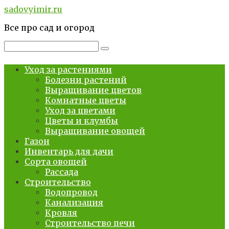
Перейти
sadovyimir.ru
к
Все про сад и огород
контенту
Поиск:
Уход за растениями
Болезни растений
Выращивание цветов
Комнатные цветы
Уход за цветами
Цветы и клумбы
Выращивание овощей
Газон
Инвентарь для дачи
Сорта овощей
Рассада
Строительство
Водопровод
Канализация
Кровля
Строительство печи