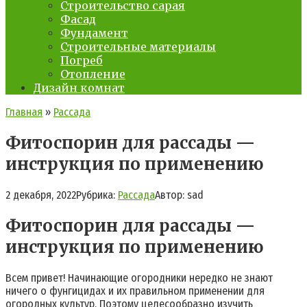
Строительство сарая
Фасад
Фундамент
Строительные материалы
Погреб
Отопление
Дизайн комнат
Главная
»
Рассада
Фитоспорин для рассады —
инструкция по применению
2 декабря, 2022
Рубрика:
Рассада
Автор:
sad
Фитоспорин для рассады —
инструкция по применению
Всем привет! Начинающие огородники нередко не знают
ничего о фунгицидах и их правильном применении для
огородных культур. Поэтому целесообразно изучить