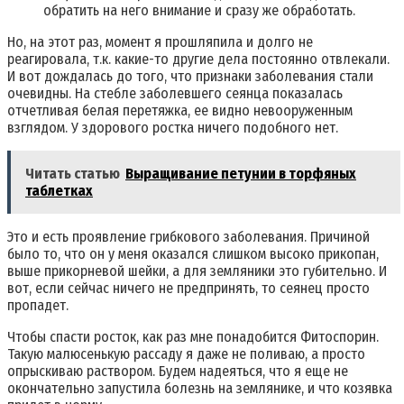
обратить на него внимание и сразу же обработать.
Но, на этот раз, момент я прошляпила и долго не
реагировала, т.к. какие-то другие дела постоянно отвлекали.
И вот дождалась до того, что признаки заболевания стали
очевидны. На стебле заболевшего сеянца показалась
отчетливая белая перетяжка, ее видно невооруженным
взглядом. У здорового ростка ничего подобного нет.
Читать статью
Выращивание петунии в торфяных
таблетках
Это и есть проявление грибкового заболевания. Причиной
было то, что он у меня оказался слишком высоко прикопан,
выше прикорневой шейки, а для земляники это губительно. И
вот, если сейчас ничего не предпринять, то сеянец просто
пропадет.
Чтобы спасти росток, как раз мне понадобится Фитоспорин.
Такую малюсенькую рассаду я даже не поливаю, а просто
опрыскиваю раствором. Будем надеяться, что я еще не
окончательно запустила болезнь на землянике, и что козявка