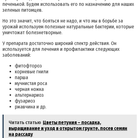
печенькой. Будем использовать его по назначению для наших
зеленых питомцев.
Но это значит, что бояться не надо, и что мы в борьбе за
урожай используем полезные натуральные бактерии, которые
уничтожат болезнетворные.
У препарата достаточно широкий спектр действия. Он
используется для лечения и профилактики следующих
заболеваний:
фитофтороз
корневые гнили
парша
мучнистая роса
черная ножка
альтернариоз
фузариоз
ржавчина и др.
Читать статью
Цветы петуния – посадка,
выращивание и уход в открытом грунте, посев семян
на рассаду