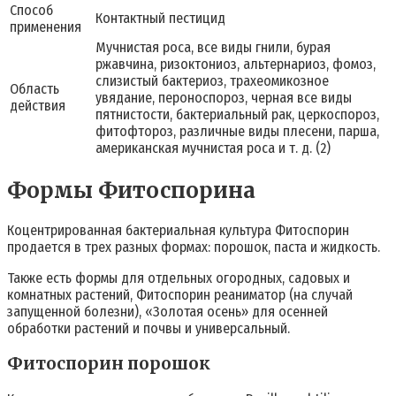
Способ
Контактный пестицид
применения
Мучнистая роса, все виды гнили, бурая
ржавчина, ризоктониоз, альтернариоз, фомоз,
слизистый бактериоз, трахеомикозное
Область
увядание, пероноспороз, черная все виды
действия
пятнистости, бактериальный рак, церкоспороз,
фитофтороз, различные виды плесени, парша,
американская мучнистая роса и т. д. (2)
Формы Фитоспорина
Коцентрированная бактериальная культура Фитоспорин
продается в трех разных формах: порошок, паста и жидкость.
Также есть формы для отдельных огородных, садовых и
комнатных растений, Фитоспорин реаниматор (на случай
запущенной болезни), «Золотая осень» для осенней
обработки растений и почвы и универсальный.
Фитоспорин порошок