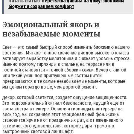
Читать статью
Перетяжка дивана на дому: экономим
бюджет и сохраняем комфорт
Эмоциональный якорь и
незабываемые моменты
Свет — это самый быстрый способ изменить биохимию нашего
состояния. Мягкое теплое свечение диодов высокого класса
активирует выработку мелатонина и снижает уровень стресса.
Именно поэтому гирлянды в спальне, на террасе или в
гостиной становятся «точкой сборки» семьи. Вечер с книгой
или тихий ужин под приглушенным светом нитей
превращаются в те самые незабываемые моменты, которые
мы ценим гораздо выше, чем дорогой ремонт.
Декор, который светится, создает ощущение защищенности.
Это подсознательный сигнал безопасности, идущий еще от
света костра в пещере. Оставляя гирлянды в интерьере на
весь год, мы сохраняем этот эмоциональный фон. Жизнь
становится ярче не от праздничных дат, а от ежедневного
эстетического удовольствия, которое дарит грамотно
выстроенный световой ландшафт.